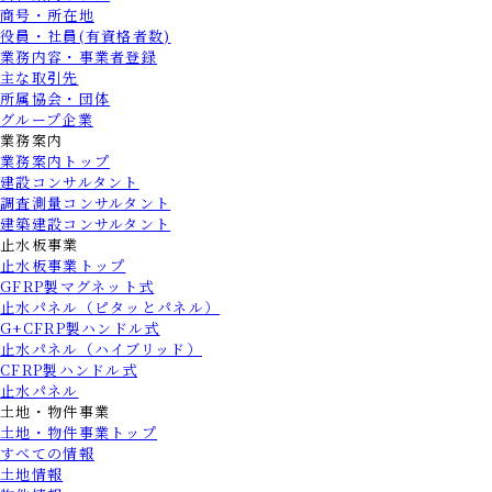
商号・所在地
役員・社員(有資格者数)
業務内容・事業者登録
主な取引先
所属協会・団体
グループ企業
業務案内
業務案内トップ
建設コンサルタント
調査測量コンサルタント
建築建設コンサルタント
止水板事業
止水板事業トップ
GFRP製マグネット式
止水パネル（ピタッとパネル）
G+CFRP製ハンドル式
止水パネル（ハイブリッド）
CFRP製ハンドル式
止水パネル
土地・物件事業
土地・物件事業トップ
すべての情報
土地情報