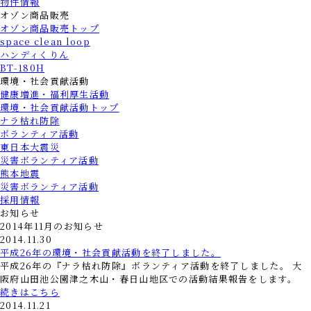
物件情報
オゾン商品販売
オゾン商品販売トップ
space clean loop
ハンディくりん
BT-180H
環境・社会貢献活動
健康増進・福利厚生活動
環境・社会貢献活動トップ
ナラ枯れ防除
ボランティア活動
東日本大震災
災害ボランティア活動
熊本地震
災害ボランティア活動
採用情報
お知らせ
2014年11月のお知らせ
2014.11.30
平成26年の環境・社会貢献活動を終了しました。
平成26年の『ナラ枯れ防除』ボランティア活動を終了しました。 大
阪府山田池公園津之木山・春日山地区での活動結果報告をします。
続きはこちら
2014.11.21