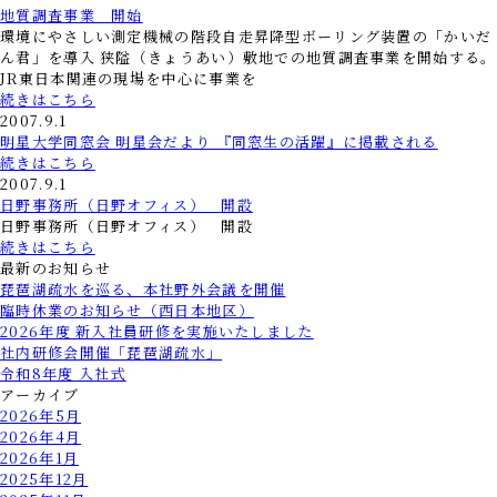
地質調査事業 開始
環境にやさしい測定機械の階段自走昇降型ボーリング装置の「かいだ
ん君」を導入 狭隘（きょうあい）敷地での地質調査事業を開始する。
JR東日本関連の現場を中心に事業を
続きはこちら
2007.9.1
明星大学同窓会 明星会だより 『同窓生の活躍』に掲載される
続きはこちら
2007.9.1
日野事務所（日野オフィス） 開設
日野事務所（日野オフィス） 開設
続きはこちら
最新のお知らせ
琵琶湖疏水を巡る、本社野外会議を開催
臨時休業のお知らせ（西日本地区）
2026年度 新入社員研修を実施いたしました
社内研修会開催「琵琶湖疏水」
令和8年度 入社式
アーカイブ
2026年5月
2026年4月
2026年1月
2025年12月