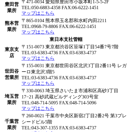
〒471-0034 愛知県豊田市小坂本町1-5-5-2F
豊田営
TEL:050-6883-4358 FAX:06-6222-1451
業所
マップはこちら
〒865-0104 熊本県玉名郡和水町内田2211
熊本営
TEL:0968-79-8806 FAX:06-6222-1451
業所
マップはこちら
東日本支社管轄
〒151-0073 東京都渋谷区笹塚1丁目54番7号7階
東京支
TEL:03-6383-4736 FAX:03-6383-4737
店
マップはこちら
〒155-0031 東京都世田谷区北沢3丁目2番11号 レガ
世田谷
ーロ東北沢3階5
営業所
TEL:03-6383-4736 FAX:03-6383-4737
マップはこちら
〒330-0063 埼玉県さいたま市浦和区高砂3丁目
埼玉営
17−21 高砂武蔵ビルディング303号室
業所
TEL:048-714-5095 FAX:048-714-5096
マップはこちら
〒260-0021 千葉市中央区新宿2丁目2番2号 第3プレ
千葉営
シードビル5階
業所
TEL:043-307-1355 FAX:03-6383-4737