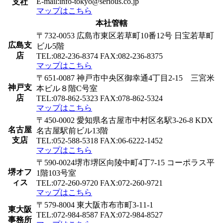
E-mail:info-tokyo@serious.co.jp
支社
マップはこちら
本社管轄
〒732-0053 広島市東区若草町10番12号 日宝若草町
広島支
ビル5階
店
TEL:082-236-8374 FAX:082-236-8375
マップはこちら
〒651-0087 神戸市中央区御幸通4丁目2-15 三宮米
神戸支
本ビル８階C号室
店
TEL:078-862-5323 FAX:078-862-5324
マップはこちら
〒450-0002 愛知県名古屋市中村区名駅3-26-8 KDX
名古屋
名古屋駅前ビル13階
支店
TEL:052-588-5318 FAX:06-6222-1452
マップはこちら
〒590-0024堺市堺区向陵中町4丁7-15 コーポラス平
堺オフ
1階103号室
ィス
TEL:072-260-9720 FAX:072-260-9721
マップはこちら
〒579-8004 東大阪市布市町3-11-1
東大阪
TEL:072-984-8587 FAX:072-984-8527
事務所