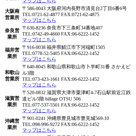
マップはこちら
〒586-0043 大阪府河内長野市清見台2丁目6番6号
大阪南
TEL:0721-62-4877 FAX:0721-62-4875
営業所
マップはこちら
〒630-8236 奈良市下三条町34番地407
奈良営
TEL:0742-49-4660 FAX:06-6222-1452
業所
マップはこちら
〒916-0038 福井県鯖江市下河端町1505
福井営
TEL:0778-52-5405 FAX:06-6222-1452
業所
マップはこちら
〒640-8045 和歌山県和歌山市卜半町31番 さかえビ
和歌山
ル3階
営業所
TEL:073-423-1661 FAX:06-6222-1452
マップはこちら
〒520-0832 滋賀県大津市粟津町4-7石山駅前近江鉄
滋賀営
道ビル5階 billage OTSU 506
業所
TEL:077-537-5501 FAX:06-6222-1452
マップはこちら
〒901-0241 沖縄県豊見城市豊見城569-10
沖縄営
TEL:098-996-9272 FAX:06-6222-1452
業所
マップはこちら