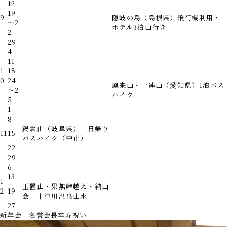
12
19
9
隠岐の島（島根県）飛行機利用・
～2
ホテル3泊山行き
2
29
4
11
1
18
0
24
鳳来山・于連山（愛知県）1泊バス
～2
ハイク
5
1
8
鍋倉山（岐阜県） 日帰り
11
15
バスハイク
（中止）
22
29
6
13
1
玉置山・果無峠越え・納山
2
19
会 十津川温泉山水
27
新年会 名誉会長卒寿祝い