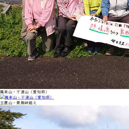
鳳来山・于連山（愛知県）
玉置山・果無峠越え