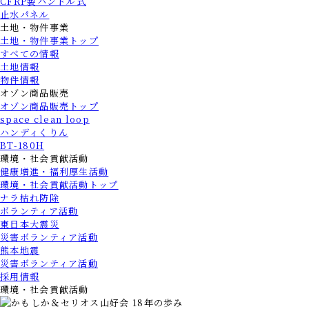
CFRP製ハンドル式
止水パネル
土地・物件事業
土地・物件事業トップ
すべての情報
土地情報
物件情報
オゾン商品販売
オゾン商品販売トップ
space clean loop
ハンディくりん
BT-180H
環境・社会貢献活動
健康増進・福利厚生活動
環境・社会貢献活動トップ
ナラ枯れ防除
ボランティア活動
東日本大震災
災害ボランティア活動
熊本地震
災害ボランティア活動
採用情報
環境・社会貢献活動