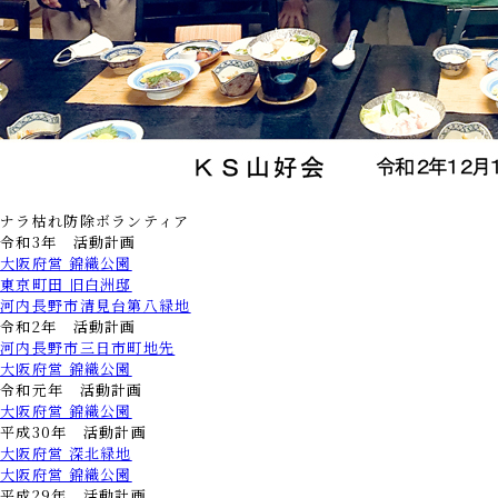
ナラ枯れ防除ボランティア
令和3年 活動計画
大阪府営 錦織公園
東京町田 旧白洲邸
河内長野市清見台第八緑地
令和2年 活動計画
河内長野市三日市町地先
大阪府営 錦織公園
令和元年 活動計画
大阪府営 錦織公園
平成30年 活動計画
大阪府営 深北緑地
大阪府営 錦織公園
平成29年 活動計画