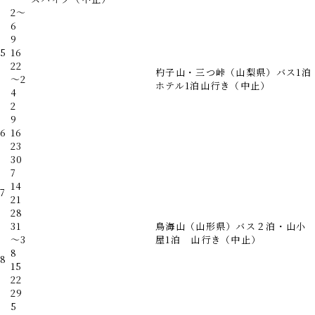
2～
6
9
5
16
22
杓子山・三つ峠（山梨県）バス1泊
～2
ホテル1泊山行き
（中止）
4
2
9
6
16
23
30
7
14
7
21
28
31
鳥海山（山形県）バス２泊・山小
～3
屋1泊 山行き
（中止）
8
8
15
22
29
5