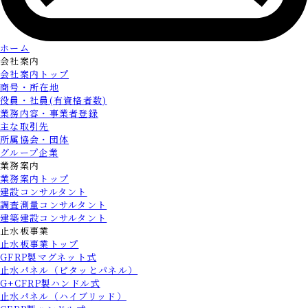
ホーム
会社案内
会社案内トップ
商号・所在地
役員・社員(有資格者数)
業務内容・事業者登録
主な取引先
所属協会・団体
グループ企業
業務案内
業務案内トップ
建設コンサルタント
調査測量コンサルタント
建築建設コンサルタント
止水板事業
止水板事業トップ
GFRP製マグネット式
止水パネル（ピタッとパネル）
G+CFRP製ハンドル式
止水パネル（ハイブリッド）