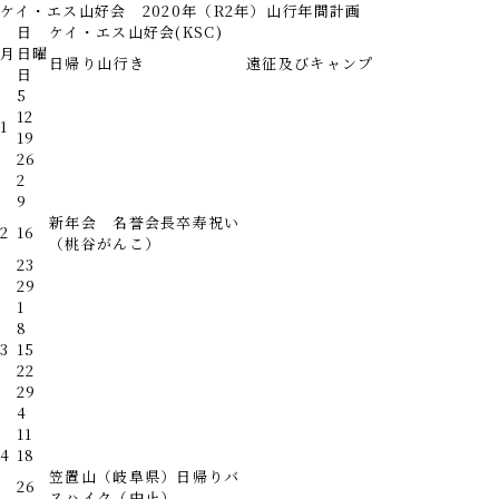
ケイ・エス山好会 2020年（R2年）山行年間計画
日
ケイ・エス山好会(KSC)
月
日曜
日帰り山行き
遠征及びキャンプ
日
5
12
1
19
26
2
9
新年会 名誉会長卒寿祝い
2
16
（桃谷がんこ）
23
29
1
8
3
15
22
29
4
11
4
18
笠置山（岐阜県）日帰りバ
26
スハイク
（中止）