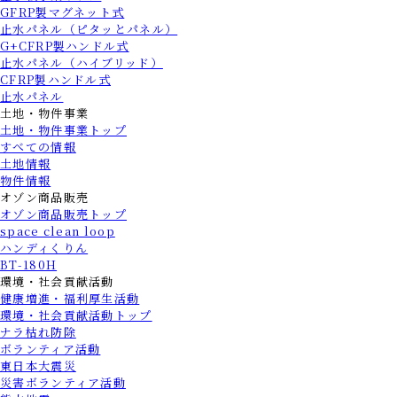
GFRP製マグネット式
止水パネル（ピタッとパネル）
G+CFRP製ハンドル式
止水パネル（ハイブリッド）
CFRP製ハンドル式
止水パネル
土地・物件事業
土地・物件事業トップ
すべての情報
土地情報
物件情報
オゾン商品販売
オゾン商品販売トップ
space clean loop
ハンディくりん
BT-180H
環境・社会貢献活動
健康増進・福利厚生活動
環境・社会貢献活動トップ
ナラ枯れ防除
ボランティア活動
東日本大震災
災害ボランティア活動