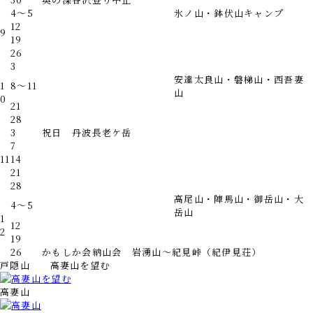
4～5
氷ノ山・鉢伏山キャンプ
12
9
19
26
3
安達太良山・磐梯山・西吾妻
1
8～11
山
0
21
28
3
祝日 丹波長老ケ岳
7
11
14
21
28
高尾山・陣馬山・御岳山・大
4～5
岳山
1
12
2
19
26
かもしか会納山会 岩湧山～紀見峠（紀伊見荘）
戸隠山 高妻山を望む
高妻山