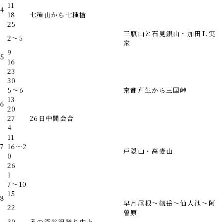
11
4
18
七種山から七種槍
25
三瓶山と石見銀山・加田Ｌ実
2～5
家
9
5
16
23
30
5～6
京都芦生から三国峠
13
6
20
27
26日中間会合
4
11
7
16～2
戸隠山・高妻山
0
26
1
7～10
15
8
早月尾根～剱岳～仙人池～阿
22
曽原
30
奥の深谷沢登り中止