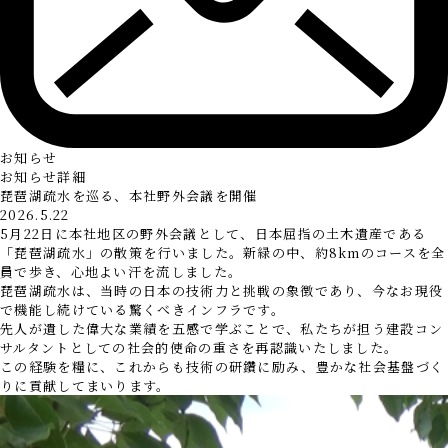
お知らせ
お知らせ詳細
琵琶湖疏水を巡る、本社野外会議を開催
2026.5.22
5月22日に本社地区の野外会議として、日本屈指の土木遺産である
「琵琶湖疏水」の散策を行いました。新緑の中、約8kmのコースを全
員で歩き、心地よい汗を流しました。
琵琶湖疏水は、当時の日本の技術力と挑戦の象徴であり、今なお現役
で機能し続けている驚くべきインフラです。
先人が遺した偉大な業績を五感で学ぶことで、私たちが担う建設コン
サルタントとしての社会的使命の重さを再認識いたしました。
この経験を糧に、これからも技術の研鑽に励み、豊かな社会基盤づく
りに貢献してまいります。