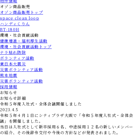
物件情報
オゾン商品販売
オゾン商品販売トップ
space clean loop
ハンディくりん
BT-180H
環境・社会貢献活動
健康増進・福利厚生活動
環境・社会貢献活動トップ
ナラ枯れ防除
ボランティア活動
東日本大震災
災害ボランティア活動
熊本地震
災害ボランティア活動
採用情報
お知らせ
お知らせ詳細
令和５年度入社式・全体会議開催しました
2023.4.5
令和５年４月１日にシティプラザ大阪で「令和５年度入社式・全体会
議」を開催しました。
当日は入社式として新卒採用６名、中途採用１２名の新しいメンバー
の紹介、その後辞令交付や今後の方針などが発表されました。