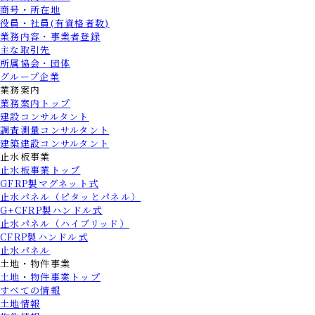
商号・所在地
役員・社員(有資格者数)
業務内容・事業者登録
主な取引先
所属協会・団体
グループ企業
業務案内
業務案内トップ
建設コンサルタント
調査測量コンサルタント
建築建設コンサルタント
止水板事業
止水板事業トップ
GFRP製マグネット式
止水パネル（ピタッとパネル）
G+CFRP製ハンドル式
止水パネル（ハイブリッド）
CFRP製ハンドル式
止水パネル
土地・物件事業
土地・物件事業トップ
すべての情報
土地情報