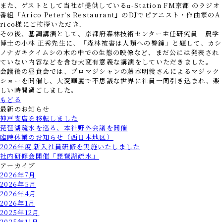
また、ゲストとして当社が提供しているα-Station FM京都 のラジオ
番組「Arico Peter‘s Restaurant
」
のDJでピアニスト・作曲家のA
rico様にご挨拶いただき、
その後、基調講演として、京都府森林技術センター主任研究員 農学
博士の小林 正秀先生に、「森林被害は人類への警鐘」と題して、カシ
ノナガキクイムシの木の中での生態の映像など、まだ公には発表され
ていない内容などを含む大変有意義な講演をしていただきました。
会議後の昼食会では、プロマジシャンの藤本明義さんによるマジック
ショーを開催し、大変華麗で不思議な世界に社員一同引き込まれ、楽
しい時間過ごしました。
もどる
最新のお知らせ
神戸支店を移転しました
琵琶湖疏水を巡る、本社野外会議を開催
臨時休業のお知らせ（西日本地区）
2026年度 新入社員研修を実施いたしました
社内研修会開催「琵琶湖疏水」
アーカイブ
2026年7月
2026年5月
2026年4月
2026年1月
2025年12月
2025年11月