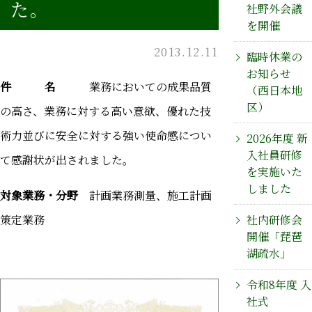
た。
社野外会議
を開催
2013.12.11
臨時休業の
お知らせ
件 名
業務においての成果品質
（西日本地
区）
の高さ、業務に対する高い意欲、優れた技
術力並びに安全に対する強い使命感につい
2026年度 新
入社員研修
て感謝状が出されました。
を実施いた
しました
対象業務・分野
計画業務測量、施工計画
策定業務
社内研修会
開催「琵琶
湖疏水」
令和8年度 入
社式