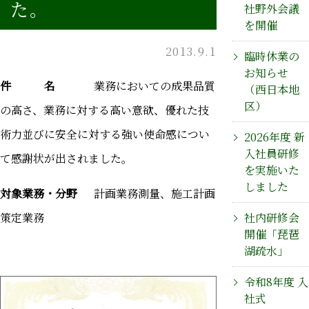
た。
社野外会議
を開催
2013.9.1
臨時休業の
お知らせ
件 名
業務においての成果品質
（西日本地
区）
の高さ、業務に対する高い意欲、優れた技
術力並びに安全に対する強い使命感につい
2026年度 新
入社員研修
て感謝状が出されました。
を実施いた
しました
対象業務・分野
計画業務測量、施工計画
策定業務
社内研修会
開催「琵琶
湖疏水」
令和8年度 入
社式